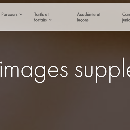
Parcours
Tarifs et
Académie et
Cam
forfaits
leçons
juni
'images suppl