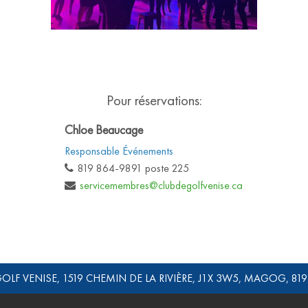
Pour réservations:
Chloe Beaucage
Responsable Événements
819 864-9891 poste 225
servicemembres@clubdegolfvenise.ca
OLF VENISE, 1519 CHEMIN DE LA RIVIÈRE, J1X 3W5, MAGOG, 81