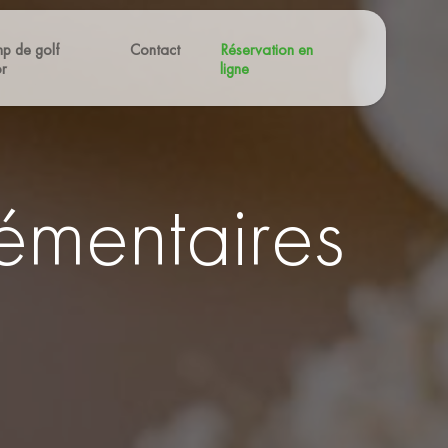
p de golf
Contact
Réservation en
or
ligne
émentaires